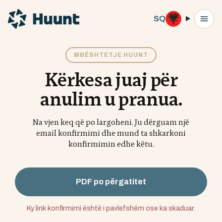
SQ
MBËSHTETJE HUUNT
Kërkesa juaj për
anulim u pranua.
Na vjen keq që po largoheni. Ju dërguam një
email konfirmimi dhe mund ta shkarkoni
konfirmimin edhe këtu.
PDF po përgatitet
Ky link konfirmimi është i pavlefshëm ose ka skaduar.