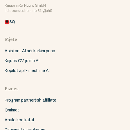
Krijuar nga Huunt GmbH
I disponueshëm në 31 gjuhë
SQ
Mjete
Asistent AI për kërkim pune
Krijues CV-je me AI
Kopilot aplikimesh me AI
Biznes
Program partnerësh affiliate
Çmimet
Anulo kontratat
Cilësimet e cookie-ve