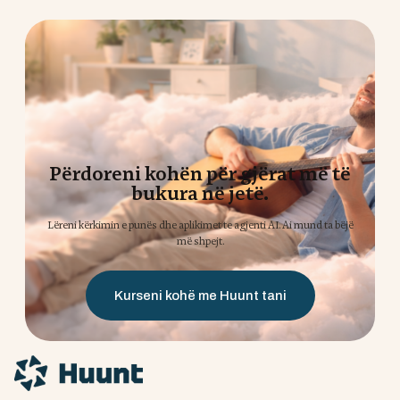
Përdoreni kohën për gjërat më të
bukura në jetë.
Lëreni kërkimin e punës dhe aplikimet te agjenti AI. Ai mund ta bëjë
më shpejt.
Kurseni kohë me Huunt tani